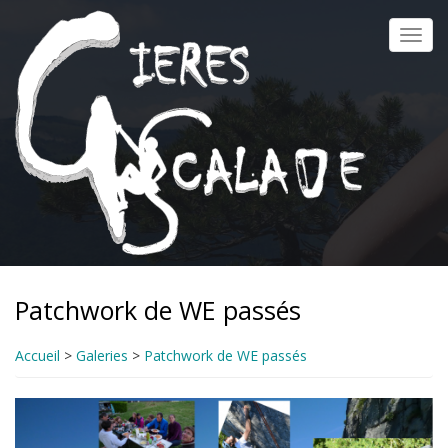
Aller
au
Toggl
contenu
navig
principal
Patchwork de WE passés
Accueil
>
Galeries
>
Patchwork de WE passés