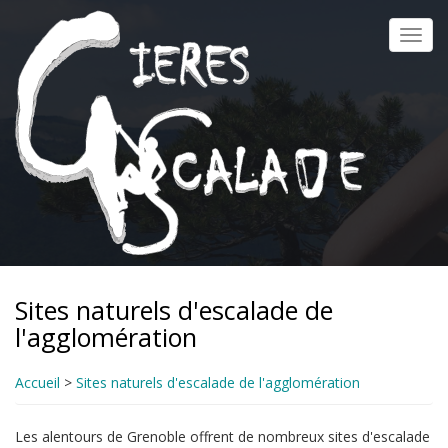
Aller
au
Toggl
contenu
navig
principal
Sites naturels d'escalade de
l'agglomération
Accueil
>
Sites naturels d'escalade de l'agglomération
Les alentours de Grenoble offrent de nombreux sites d'escalade