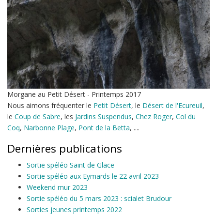
Morgane au Petit Désert - Printemps 2017
Nous aimons fréquenter le
Petit Désert
, le
Désert de l'Ecureuil
,
le
Coup de Sabre
, les
Jardins Suspendus
,
Chez Roger
,
Col du
Coq
,
Narbonne Plage
,
Pont de la Betta
, ....
Dernières publications
Sortie spéléo Saint de Glace
Sortie spéléo aux Eymards le 22 avril 2023
Weekend mur 2023
Sortie spéléo du 5 mars 2023 : scialet Brudour
Sorties jeunes printemps 2022