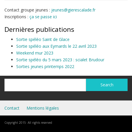
Contact groupe jeunes :
jeunes@gierescalade.fr
Inscriptions :
ça se passe ici
Dernières publications
Sortie spéléo Saint de Glace
Sortie spéléo aux Eymards le 22 avril 2023
Weekend mur 2023
Sortie spéléo du 5 mars 2023 : scialet Brudour
Sorties jeunes printemps 2022
Search
Search
Contact
Mentions légales
Copyright 2015· All rights reserved