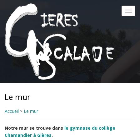
Aller
au
Toggl
contenu
navig
principal
Le mur
Accueil
>
Le mur
Notre mur se trouve dans
le gymnase du collège
Chamandier à Gières
.